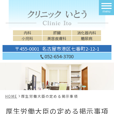
menu
内科
肝臓
消化器内科
小児科
美容皮膚科
糖尿病
〒455-0001
名古屋市港区七番町2-12-1
052-654-3700
HOME
厚生労働大臣の定める掲示事項
厚生労働大臣の定める掲示事項